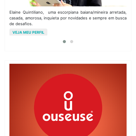
om
Elaine Quintiliano, uma escorpiana baiana/mineira arretada,
M
 e
casada, amorosa, inquieta por novidades e sempre em busca
a
de desafios.
o
VEJA MEU PERFIL