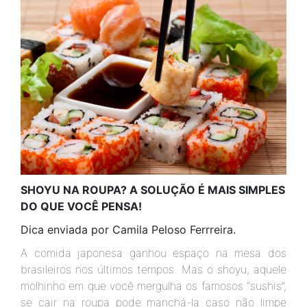
SHOYU NA ROUPA? A SOLUÇÃO É MAIS SIMPLES
DO QUE VOCÊ PENSA!
Dica enviada por Camila Peloso Ferrreira.
A comida japonesa ganhou espaço na mesa dos
brasileiros nos últimos tempos. Mas o shoyu, aquele
molhinho em que você mergulha os famosos “sushis”,
se cair na roupa pode manchá-la caso não limpe