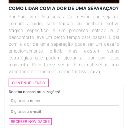
COMO LIDAR COM A DOR DE UMA SEPARAÇÃO?
Por Saia Vip. Uma separação mesmo que seja de
comum acordo, sem traição ou nenhum motivo
trágico específico é um processo sofrido e o
desconforto leva um certo tempo para passar. Lidar
com a dor de uma separação pode ser um desafio
emocionalmente difícil, mas existem várias
estratégias que podem ajudar a lidar com esse
momento: Permita-se sentir: É normal sentir uma
variedade de emoções, como tristeza, raiva,...
CONTINUE LENDO
Receba nossas atualizações!
RECEBER NOVIDADES