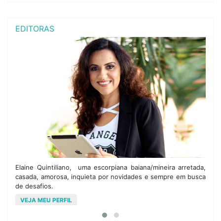
EDITORAS
om
Elaine Quintiliano, uma escorpiana baiana/mineira arretada,
M
 e
casada, amorosa, inquieta por novidades e sempre em busca
a
de desafios.
o
VEJA MEU PERFIL