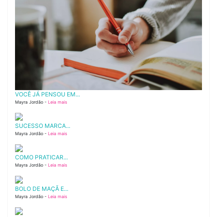
VOCÊ JÁ PENSOU EM...
Mayra Jordão -
Leia mais
SUCESSO MARCA...
Mayra Jordão -
Leia mais
COMO PRATICAR...
Mayra Jordão -
Leia mais
BOLO DE MAÇÃ E...
Mayra Jordão -
Leia mais