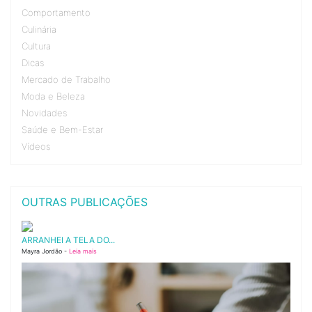
Comportamento
Culinária
Cultura
Dicas
Mercado de Trabalho
Moda e Beleza
Novidades
Saúde e Bem-Estar
Vídeos
OUTRAS PUBLICAÇÕES
ARRANHEI A TELA DO...
Mayra Jordão -
Leia mais