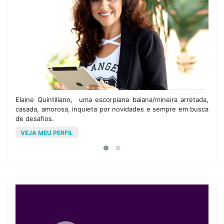
om
Elaine Quintiliano, uma escorpiana baiana/mineira arretada,
M
 e
casada, amorosa, inquieta por novidades e sempre em busca
a
de desafios.
o
VEJA MEU PERFIL