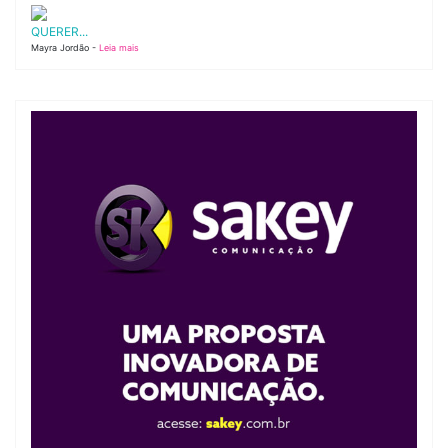
QUERER...
Mayra Jordão -
Leia mais